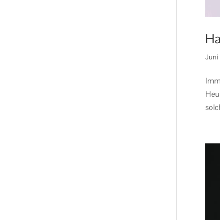
Ha
Juni
Imme
Heut
solc