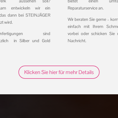
rwerk aussehen soll?
bietet einen umfas
sam entwickeln wir ein
Reparaturservice an.
 das dann bei STEINJÄGER
Wir beraten Sie gerne – ko
t wird.
einfach mit Ihrem Schm
ranfertigungen sind
vorbei oder schicken Sie 
tzlich in Silber und Gold
Nachricht.
Klicken Sie hier für mehr Details