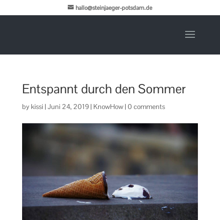
hallo@steinjaeger-potsdam.de
Entspannt durch den Sommer
by
kissi
|
Juni 24, 2019
|
KnowHow
|
0 comments